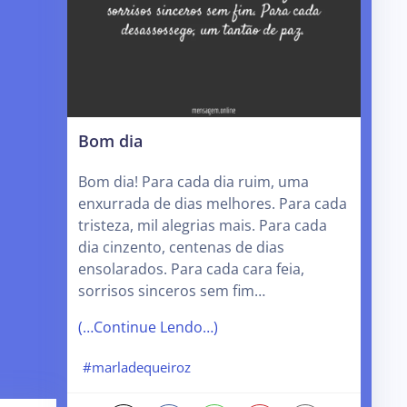
Bom dia
Bom dia! Para cada dia ruim, uma
enxurrada de dias melhores. Para cada
tristeza, mil alegrias mais. Para cada
dia cinzento, centenas de dias
ensolarados. Para cada cara feia,
sorrisos sinceros sem fim…
(…Continue Lendo…)
#marladequeiroz