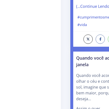
(…Continue Lend
#cumprimentosme
#vida
Quando você ac
janela
Quando você acord
olhar o céu e con
sol, imagine que 
bem maior, porqu
deseja…
Assim o quer…