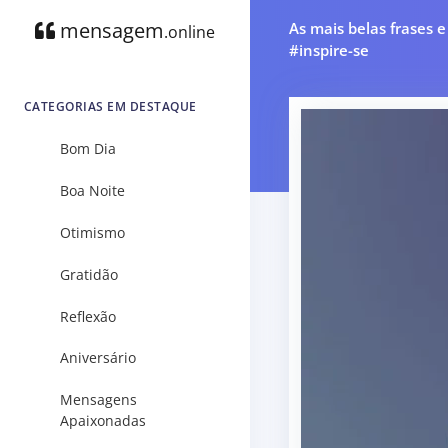
mensagem
As mais belas frases 
.online
#inspire-se
CATEGORIAS EM DESTAQUE
Bom Dia
Boa Noite
Otimismo
Gratidão
Reflexão
Aniversário
Mensagens
Apaixonadas