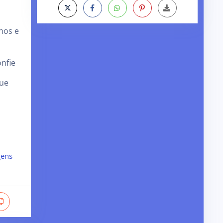
hos e
nfie
que
ens