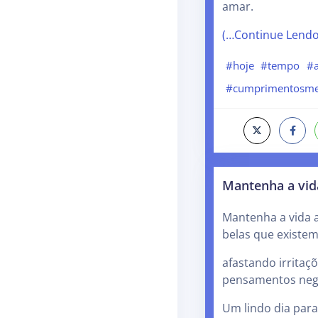
amar.
(…Continue Lend
#hoje
#tempo
#
#cumprimentosme
Mantenha a vid
Mantenha a vida a
belas que existe
afastando irritaç
pensamentos nega
Um lindo dia para