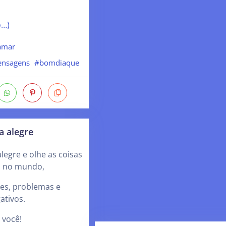
o…)
amar
nsagens
#bomdiaque
a alegre
legre e olhe as coisas
m no mundo,
ões, problemas e
tivos.
 você!