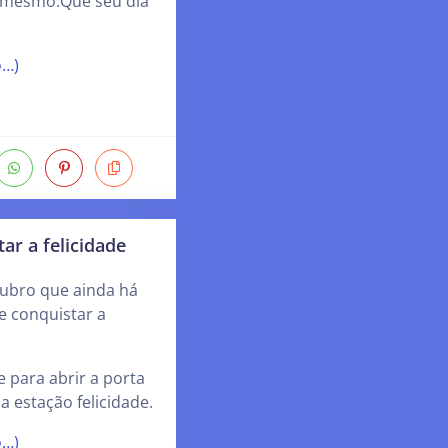
i mesmo.Que seu dia
o…)
ar a felicidade
ubro que ainda há
e conquistar a
e para abrir a porta
a estação felicidade.
o…)