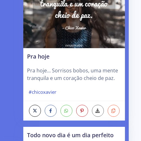
Pra hoje
Pra hoje… Sorrisos bobos, uma mente
tranquila e um coração cheio de paz.
#chicoxavier
Todo novo dia é um dia perfeito