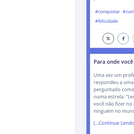
#conquistar
#cum
#felicidade
Para onde você 
Uma vez um profe
respondeu a uma 
perguntado como
numa estrela: “Le
você não fizer no
ninguém no mund
(…Continue Lend