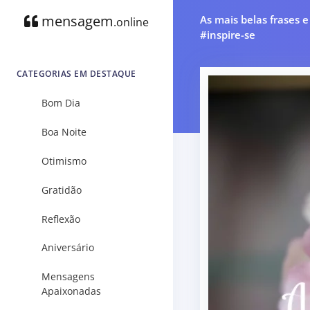
mensagem
As mais belas frases 
.online
#inspire-se
CATEGORIAS EM DESTAQUE
Bom Dia
Boa Noite
Otimismo
Gratidão
Reflexão
Aniversário
Mensagens
Apaixonadas