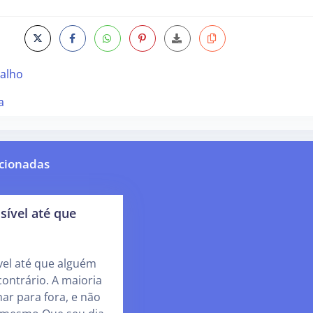
valho
a
cionadas
sível até que
vel até que alguém
contrário. A maioria
har para fora, e não