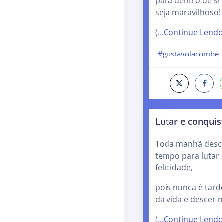
para dentro de s
seja maravilhoso!
(…Continue Lend
#gustavolacombe
Lutar e conquist
Toda manhã desc
tempo para lutar 
felicidade,
pois nunca é tard
da vida e descer n
(…Continue Lend