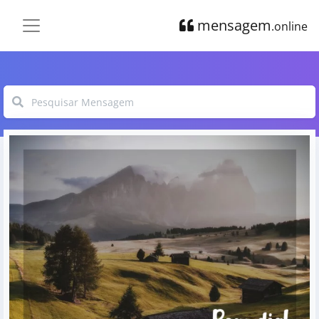
mensagem
.online