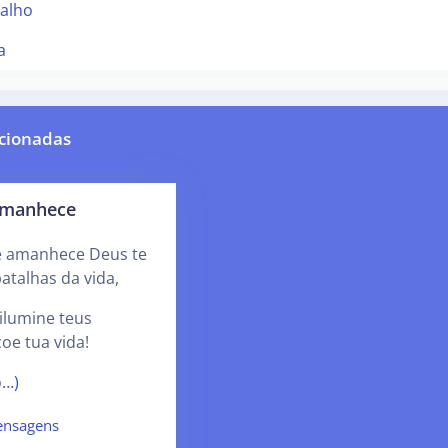
valho
a
cionadas
amanhece
e amanhece Deus te
batalhas da vida,
 ilumine teus
oe tua vida!
o…)
nsagens