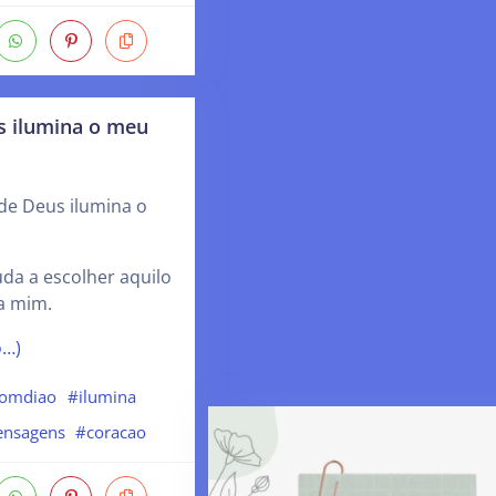
 ilumina o meu
de Deus ilumina o
da a escolher aquilo
a mim.
o…)
omdiao
#ilumina
nsagens
#coracao