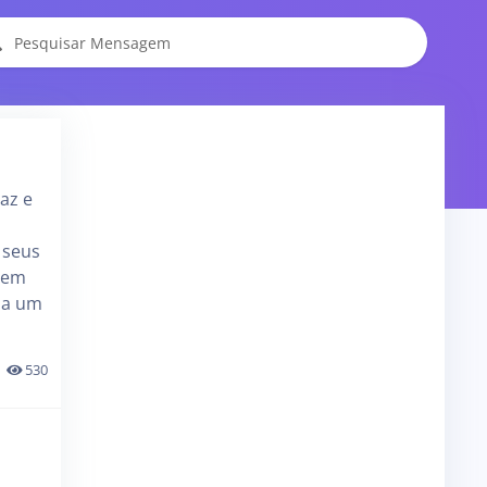
az e
 seus
a em
ha um
530