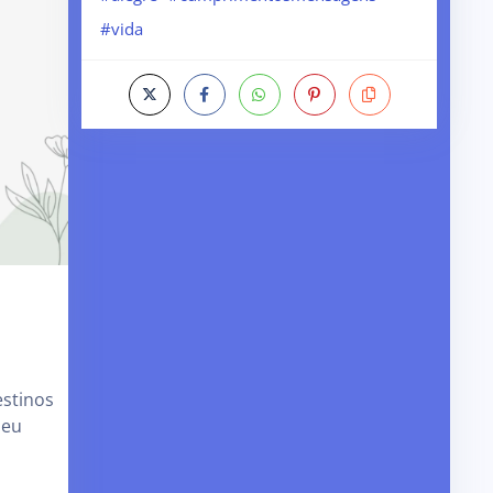
#vida
estinos
meu