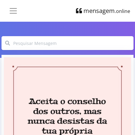
mensagem
.online