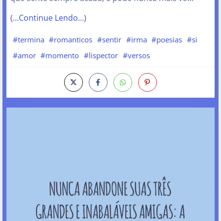
(…Continue Lendo…)
#termina
#romanticos
#sentir
#irma
#poesias
#si
#amor
#momento
#lispector
#versos