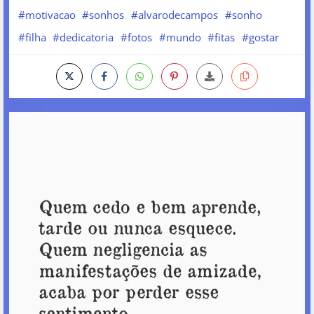
#motivacao
#sonhos
#alvarodecampos
#sonho
#filha
#dedicatoria
#fotos
#mundo
#fitas
#gostar