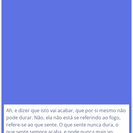
Ah, e dizer que isto vai acabar, que por si mesmo não
pode durar. Não, ela não está se referindo ao fogo,
refere-se ao que sente. O que sente nunca dura, o
que sente sempre acaba, e pode nunca mais vo…