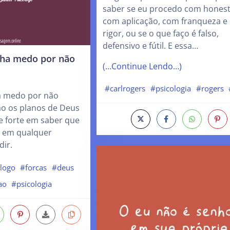
saber se eu procedo com honest
com aplicação, com franqueza e
rigor, ou se o que faço é falso,
defensivo e fútil. E essa…
ha medo por não
(…Continue Lendo…)
#carlrogers
#psicologia
#rogers
 medo por não
ão os planos de Deus
se forte em saber que
o em qualquer
dir.
ologo
#forcas
#deus
ao
#psicologia