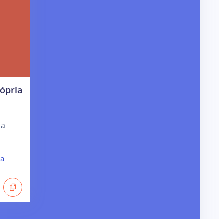
ópria
ia
ia