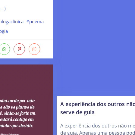
o…)
logaclinica
#poema
ogia
A experiência dos outros nã
serve de guia
A experiência dos outros não me
de guia. Apenas uma pessoa po