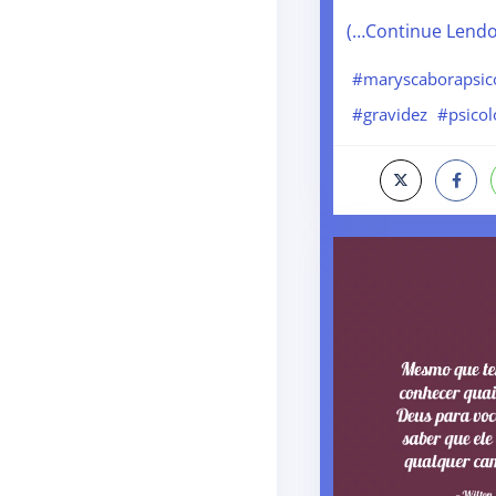
(…Continue Lend
#maryscaborapsico
#gravidez
#psicol