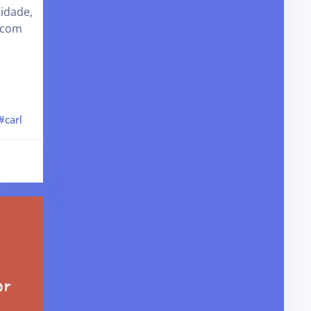
idade,
 com
#carl