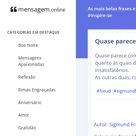
mensagem
As mais belas frases 
.online
#inspire-se
CATEGORIAS EM DESTAQUE
Quase parece 
Boa Noite
Quase parece como
Mensagens
quanto às quais 
Apaixonadas
insatisfatórios.
Reflexão
As outras duas, 
Rimas Engraçadas
#freud
#sigmund
Aniversário
Amor
Autor:
Sigmund F
Gratidão