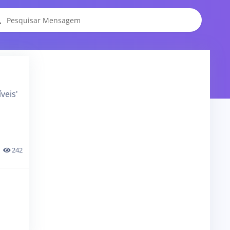
veis'
242