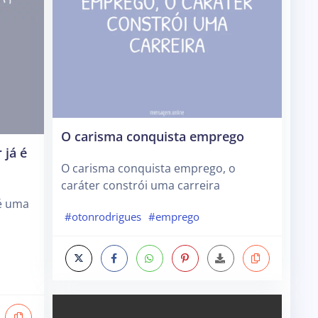
O carisma conquista emprego
 já é
O carisma conquista emprego, o
caráter constrói uma carreira
 é uma
#otonrodrigues
#emprego