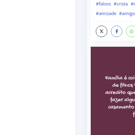
#falsos
#crista
#
#amizade
#amigo