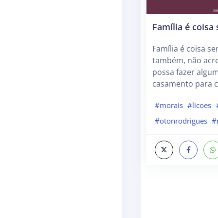
Família é coisa 
Família é coisa ser
também, não acre
possa fazer algu
casamento para cr
#morais
#licoes
#otonrodrigues
#