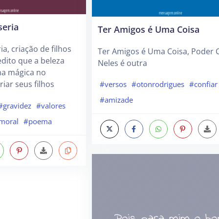
seria
Ter Amigos é Uma Coisa
ia, criação de filhos
Ter Amigos é Uma Coisa, Poder C
dito que a beleza
Neles é outra
ma mágica no
iar seus filhos
#versos
#otonrodrigues
#confiar
#amizade
#gravidez
#valores
moral
#poema