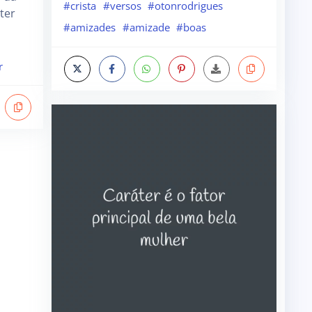
#crista
#versos
#otonrodrigues
ter
#amizades
#amizade
#boas
r