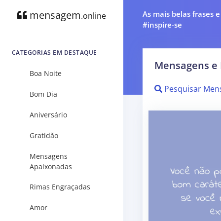
mensagem
As mais belas frases 
.online
#inspire-se
CATEGORIAS EM DESTAQUE
Mensagens e 
Boa Noite
Pesquisar Men
Bom Dia
Aniversário
Gratidão
Mensagens
Apaixonadas
Rimas Engraçadas
Amor