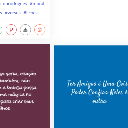
otonrodrigues
#moral
s
#versos
#licoes