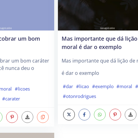
 cobrar um bom
Mas importante que dá lição
moral é dar o exemplo
brar um bom caráter
Mas importante que dá lição de 
ocê nunca deu o
é dar o exemplo
#dar
#licao
#exemplo
#moral
#
moral
#licoes
#otonrodrigues
#carater