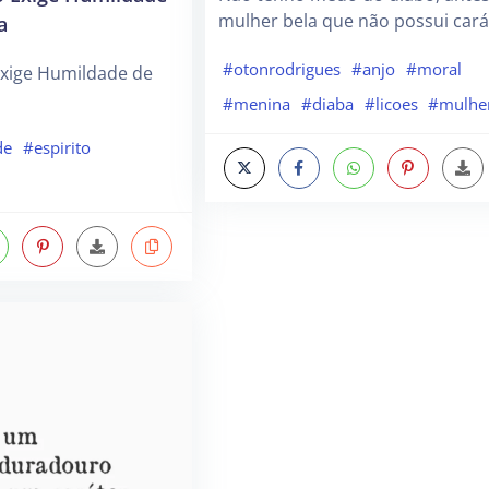
mulher bela que não possui cará
a
#otonrodrigues
#anjo
#moral
Exige Humildade de
#menina
#diaba
#licoes
#mulhe
de
#espirito