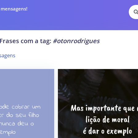
e mensagens!
Frases com a tag:
#otonrodrigues
sagens