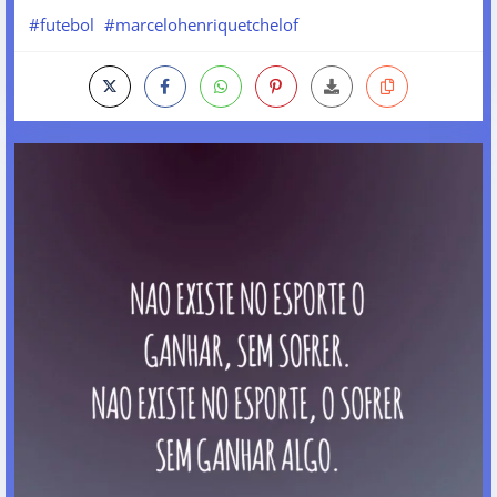
#futebol
#marcelohenriquetchelof