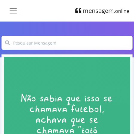
mensagem
.online