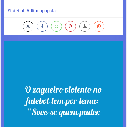
#futebol
#ditadopopular