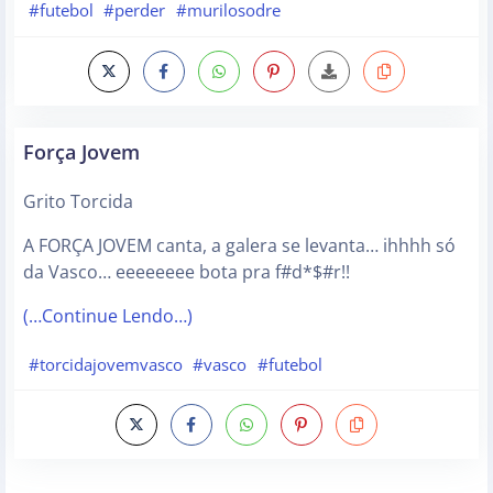
#futebol
#perder
#murilosodre
Força Jovem
Grito Torcida
A FORÇA JOVEM canta, a galera se levanta… ihhhh só
da Vasco… eeeeeeee bota pra f#d*$#r!!
(…Continue Lendo…)
#torcidajovemvasco
#vasco
#futebol