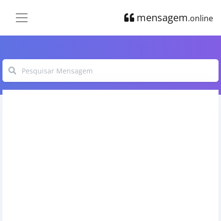
mensagem
.online