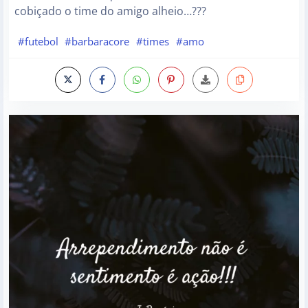
cobiçado o time do amigo alheio…???
#futebol
#barbaracore
#times
#amo