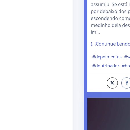
assumiu. Se está 
por debaixo dos p
escondendo com
medinho dela desc
im…
(…Continue Lend
#depoimentos
#s
#doutrinador
#h