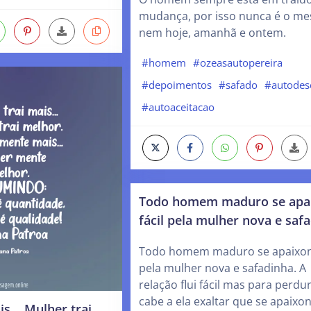
mudança, por isso nunca é o m
nem hoje, amanhã e ontem.
#homem
#ozeasautopereira
#depoimentos
#safado
#autodes
#autoaceitacao
Todo homem maduro se apa
fácil pela mulher nova e saf
Todo homem maduro se apaixona
pela mulher nova e safadinha. A
relação flui fácil mas para perdu
cabe a ela exaltar que se apaixo
s… Mulher trai