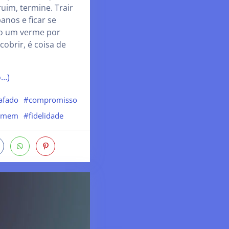
ruim, termine. Trair
anos e ficar se
o um verme por
obrir, é coisa de
o…)
afado
#compromisso
omem
#fidelidade