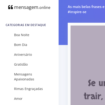
mensagem
As mais belas frases 
.online
#inspire-se
CATEGORIAS EM DESTAQUE
Boa Noite
Bom Dia
Aniversário
Gratidão
Mensagens
Apaixonadas
Rimas Engraçadas
Amor