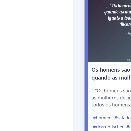
Os homens são 
quando as mul
…"Os homens são 
as mulheres decid
todos os homens.
#homem
#safado
#ricardofischer
#