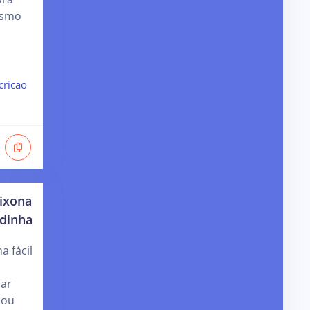
esmo
cricao
ixona
adinha
 fácil
rar
nou