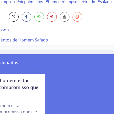
simpson
#depoimentos
#homer
#simpson
#traido
#safado
pson
entos de Homem Safado
cionadas
o homem estar
 compromisso que
homem estar
ompromisso que ele