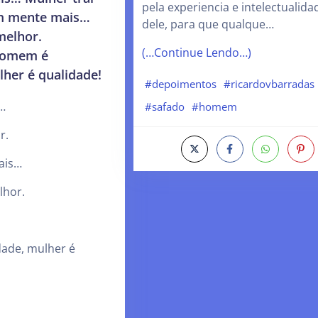
pela experiencia e intelectualida
m mente mais…
dele, para que qualque…
melhor.
(…Continue Lendo…)
Homem é
her é qualidade!
#depoimentos
#ricardovbarradas
…
#safado
#homem
r.
ais…
lhor.
ade, mulher é