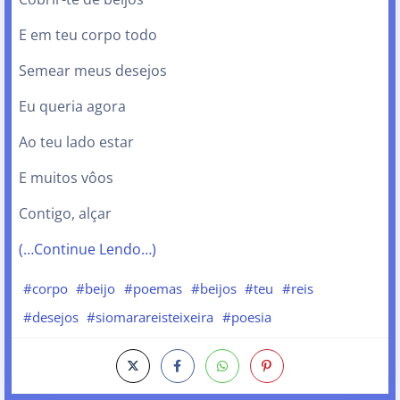
E em teu corpo todo
Semear meus desejos
Eu queria agora
Ao teu lado estar
E muitos vôos
Contigo, alçar
(…Continue Lendo…)
#corpo
#beijo
#poemas
#beijos
#teu
#reis
#desejos
#siomarareisteixeira
#poesia