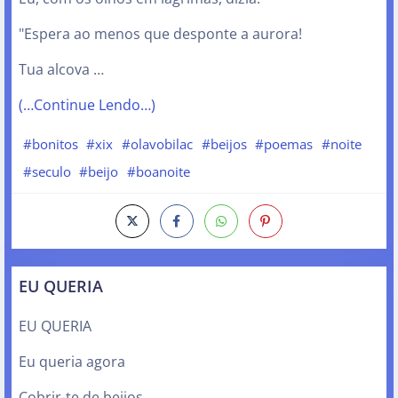
"Espera ao menos que desponte a aurora!
Tua alcova …
(…Continue Lendo…)
#bonitos
#xix
#olavobilac
#beijos
#poemas
#noite
#seculo
#beijo
#boanoite
EU QUERIA
EU QUERIA
Eu queria agora
Cobrir-te de beijos