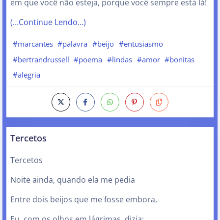
em que você não esteja, porque você sempre está lá!
(…Continue Lendo…)
#marcantes
#palavra
#beijo
#entusiasmo
#bertrandrussell
#poema
#lindas
#amor
#bonitas
#alegria
Tercetos
Tercetos
Noite ainda, quando ela me pedia
Entre dois beijos que me fosse embora,
Eu, com os olhos em lágrimas, dizia: