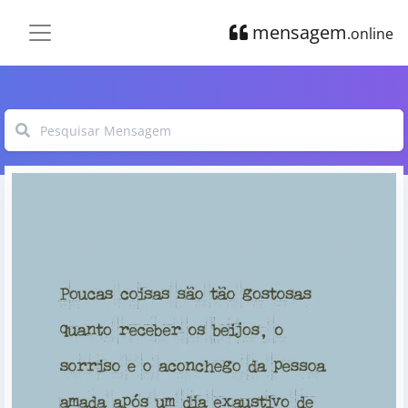
mensagem
.online