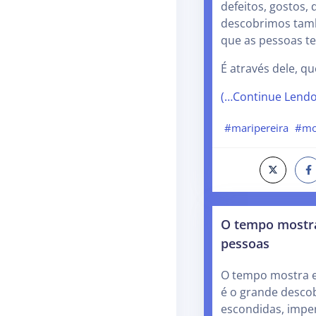
defeitos, gostos,
descobrimos tam
que as pessoas t
É através dele, q
(…Continue Lend
#maripereira
#mo
O tempo mostra
pessoas
O tempo mostra e 
é o grande desco
escondidas, imper