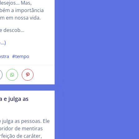
 desejos… Mas,
bém a importância
em em nossa vida.
ue descob…
o…)
stra
#tempo
 e julga as
julga as pessoas. Ele
bridor de mentiras
feição de caráter,