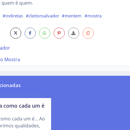
a quem é quem.
#indiretas
#cleitonsalvador
#mentem
#mostra
vador
o Mostra
cionadas
a como cada um é
como cada um é… Ao
brimos qualidades,