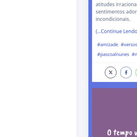
atitudes irraciona
sentimentos ado
incondicionais.
(…Continue Lend
#amizade
#verso
#pascoalnunes
#