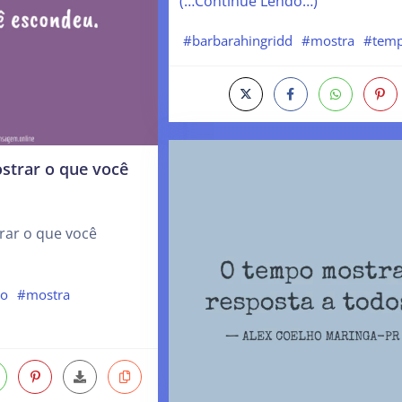
(…Continue Lendo…)
#barbarahingridd
#mostra
#tem
strar o que você
rar o que você
po
#mostra