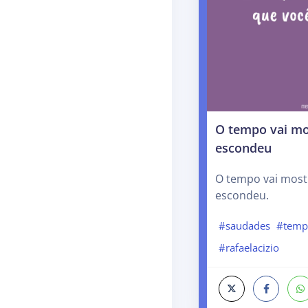
O tempo vai mo
escondeu
O tempo vai most
escondeu.
#saudades
#tem
#rafaelacizio