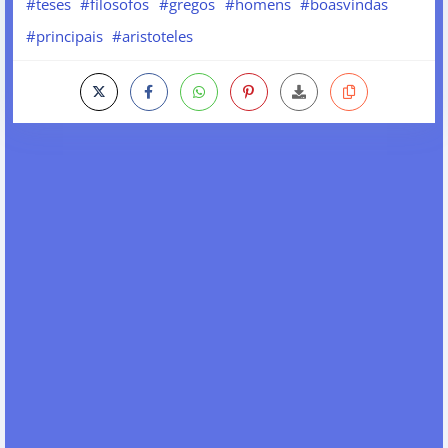
#teses
#filosofos
#gregos
#homens
#boasvindas
#principais
#aristoteles