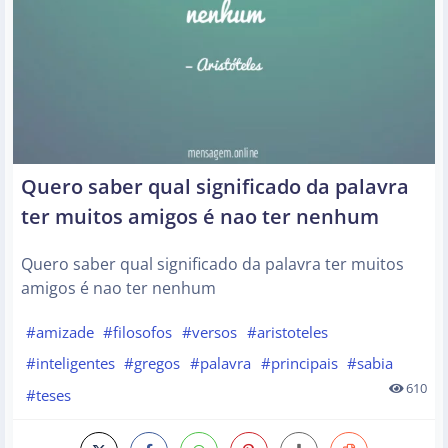
Quero saber qual significado da palavra
ter muitos amigos é nao ter nenhum
Quero saber qual significado da palavra ter muitos
amigos é nao ter nenhum
#amizade
#filosofos
#versos
#aristoteles
#inteligentes
#gregos
#palavra
#principais
#sabia
610
#teses