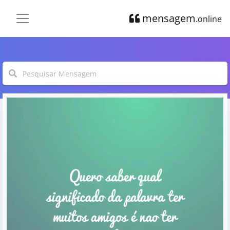
mensagem
.online