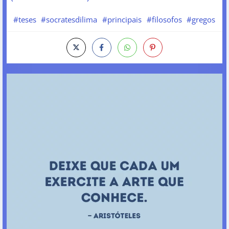
#teses
#socratesdilima
#principais
#filosofos
#gregos