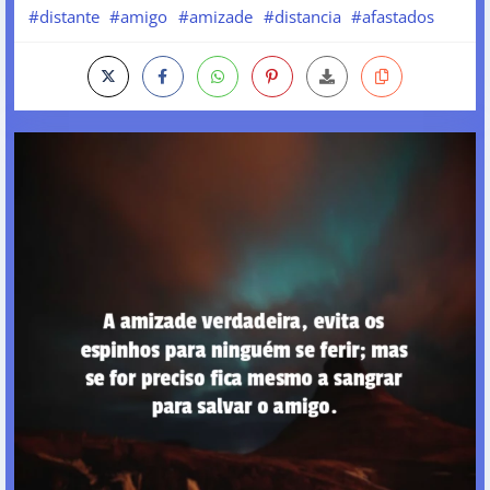
#distante
#amigo
#amizade
#distancia
#afastados