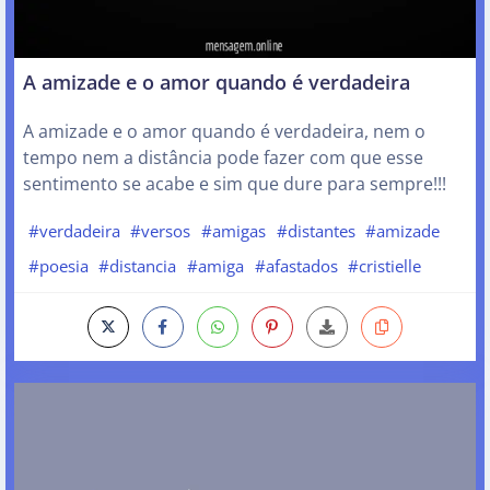
A amizade e o amor quando é verdadeira
A amizade e o amor quando é verdadeira, nem o
tempo nem a distância pode fazer com que esse
sentimento se acabe e sim que dure para sempre!!!
#verdadeira
#versos
#amigas
#distantes
#amizade
#poesia
#distancia
#amiga
#afastados
#cristielle