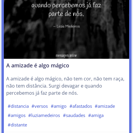
A amizade é algo mágico
A amizade é algo mágico, não tem cor, não tem raça,
não tem distância. Surgi devagar e quando
percebemos já faz parte de nós.
#distancia
#versos
#amigo
#afastados
#amizade
#amigos
#luziamedeiros
#saudades
#amiga
#distante