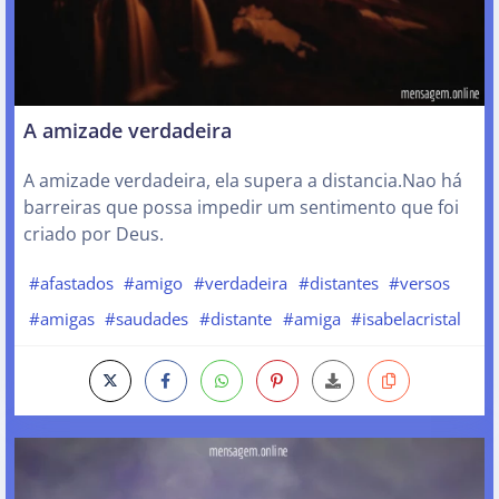
A amizade verdadeira
A amizade verdadeira, ela supera a distancia.Nao há
barreiras que possa impedir um sentimento que foi
criado por Deus.
#afastados
#amigo
#verdadeira
#distantes
#versos
#amigas
#saudades
#distante
#amiga
#isabelacristal