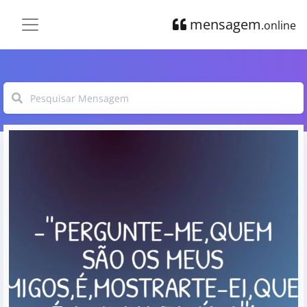
mensagem
.online