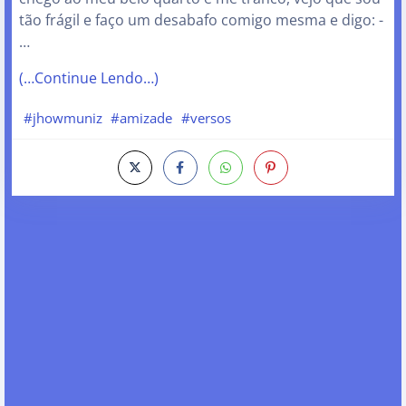
tão frágil e faço um desabafo comigo mesma e digo: -
…
(…Continue Lendo…)
#jhowmuniz
#amizade
#versos