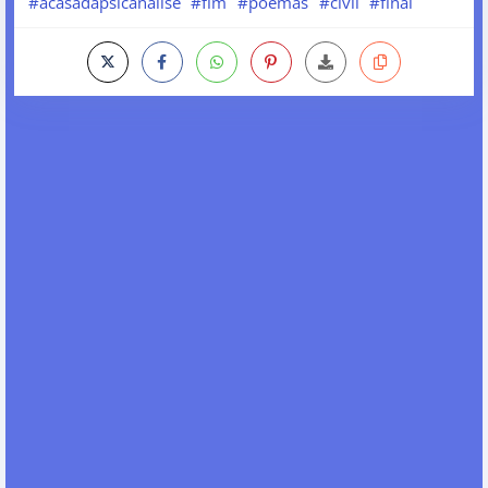
#acasadapsicanalise
#fim
#poemas
#civil
#final