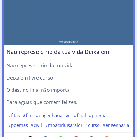
Não represe o rio da tua vida Deixa em
Não represe o rio da tua vida
Deixa em livre curso
O destino final não importa
Para águas que correm felizes.
#fitas
#fim
#engenhariacivil
#final
#poema
#poemas
#civil
#moacirluisaraldi
#curso
#engenharia