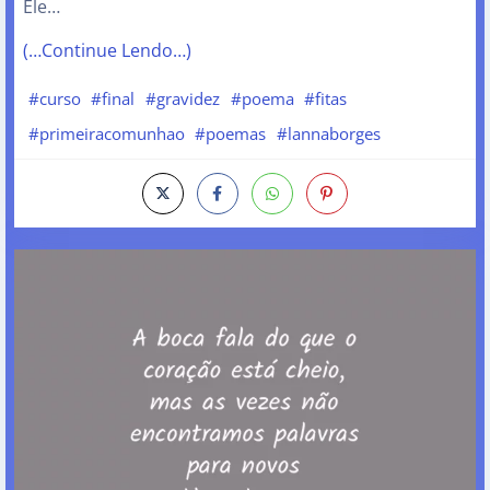
Ele…
(…Continue Lendo…)
#curso
#final
#gravidez
#poema
#fitas
#primeiracomunhao
#poemas
#lannaborges