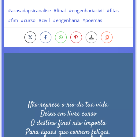
#acasadapsicanalise
#final
#engenhariacivil
#fitas
#fim
#curso
#civil
#engenharia
#poemas