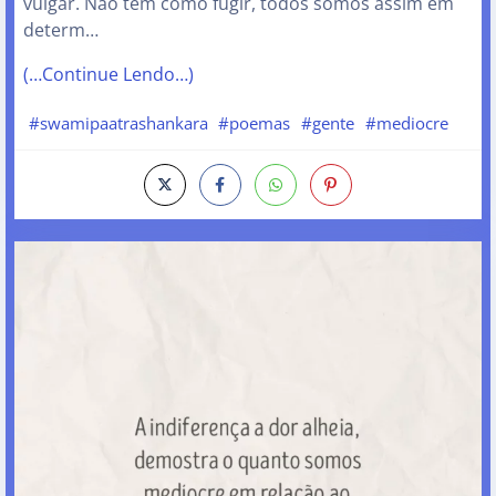
vulgar. Não tem como fugir, todos somos assim em
determ…
(…Continue Lendo…)
#swamipaatrashankara
#poemas
#gente
#mediocre