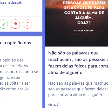
issahadassah
e a opinião das
Não são as palavras que
machucam , são as pessoas 
a opinião das
fazem delas foices para cort
 de ser feliz.As
m as outras como se
alma de alguém.
ignificassem
Não são as palavras que machu
cisa voltar a ser
são as pessoas que fazem delas 
eliz como era.Ás …
para cortar a alma de alguém .
o…)
Graz?