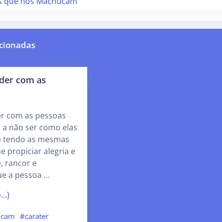
s que nos Machucam
cionadas
nder com as
er com as pessoas
a não ser como elas
é tendo as mesmas
he propiciar alegria e
, rancor e
ue a pessoa …
o…)
ucam
#carater