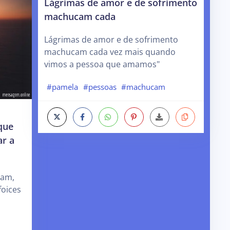
Lágrimas de amor e de sofrimento
machucam cada
Lágrimas de amor e de sofrimento
machucam cada vez mais quando
vimos a pessoa que amamos"
#pamela
#pessoas
#machucam
que
ar a
cam,
foices