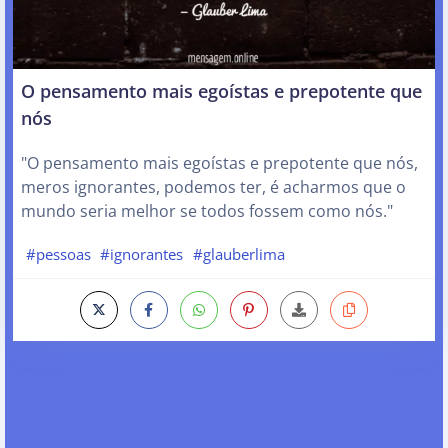
O pensamento mais egoístas e prepotente que
nós
"O pensamento mais egoístas e prepotente que nós,
meros ignorantes, podemos ter, é acharmos que o
mundo seria melhor se todos fossem como nós."
#pessoas
#ignorantes
#glauberlima