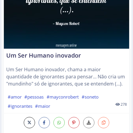
Um Ser Humano inovador
Um Ser Humano inovador, chama a maior
quantidade de ignorantes para pensar… Não cria um
"mundinho" só de ignorantes, que se entendem (…).
#amor
#pessoas
#mayconrobert
#soneto
278
#ignorantes
#maior