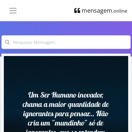
mensagem
.online