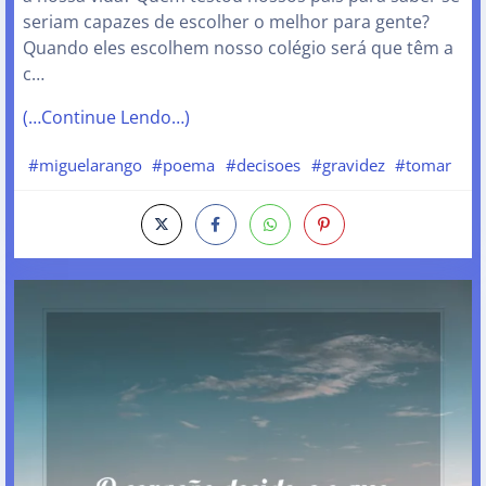
seriam capazes de escolher o melhor para gente?
Quando eles escolhem nosso colégio será que têm a
c…
(…Continue Lendo…)
#miguelarango
#poema
#decisoes
#gravidez
#tomar