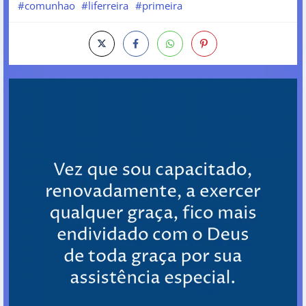
#comunhao
#liferreira
#primeira