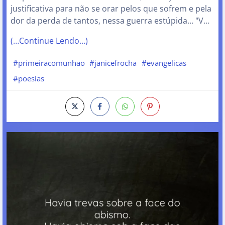
justificativa para não se orar pelos que sofrem e pela
dor da perda de tantos, nessa guerra estúpida… "V…
(…Continue Lendo…)
#primeiracomunhao
#janicefrocha
#evangelicas
#poesias