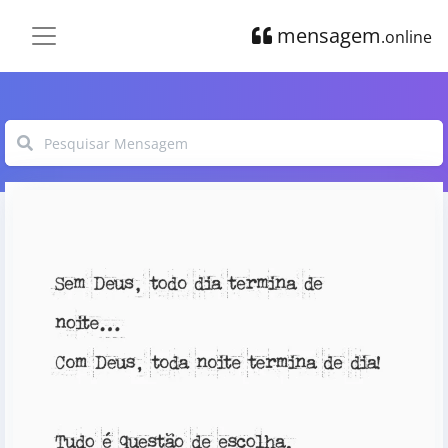
mensagem
.online