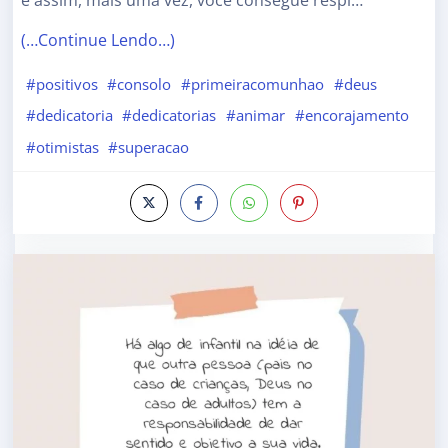
e assim, mais uma vez, você consegue respi…
(…Continue Lendo…)
#positivos
#consolo
#primeiracomunhao
#deus
#dedicatoria
#dedicatorias
#animar
#encorajamento
#otimistas
#superacao