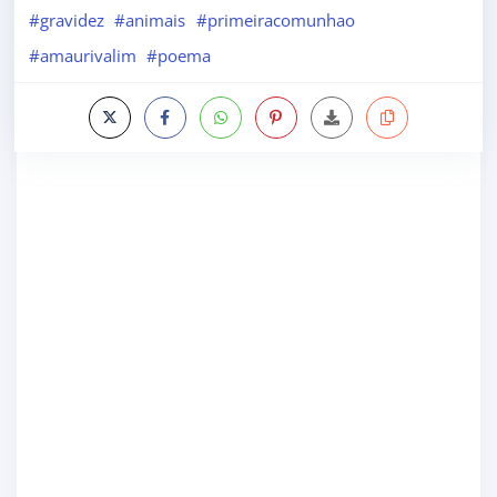
#gravidez
#animais
#primeiracomunhao
#amaurivalim
#poema