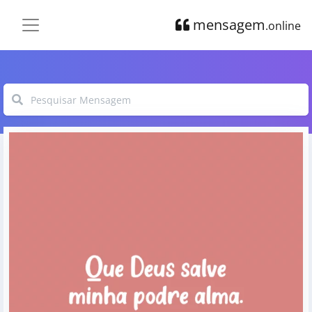
mensagem
.online