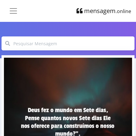
mensagem
.online