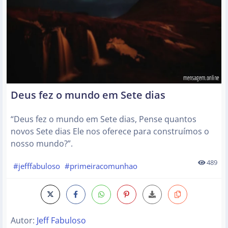
Deus fez o mundo em Sete dias
“Deus fez o mundo em Sete dias, Pense quantos
novos Sete dias Ele nos oferece para construímos o
nosso mundo?”.
489
#jefffabuloso
#primeiracomunhao
Autor:
Jeff Fabuloso