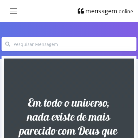
mensagem
.online