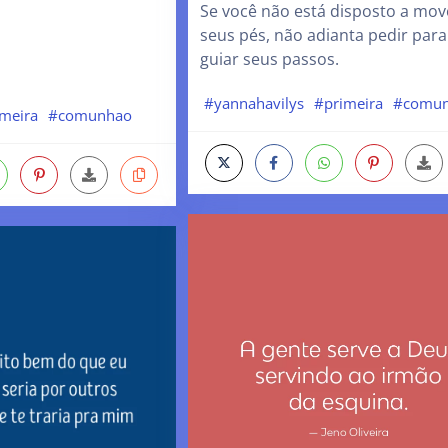
Se você não está disposto a mov
seus pés, não adianta pedir par
guiar seus passos.
#yannahavilys
#primeira
#comu
imeira
#comunhao