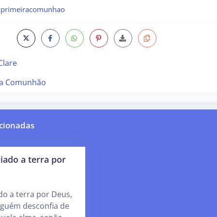
primeiracomunhao
Clare
ra Comunhão
cionadas
iado a terra por
do a terra por Deus,
guém desconfia de