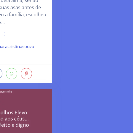
quela alma, senão
suas asas antes de
u a família, escolheu
es…
o…)
aracristinasouza