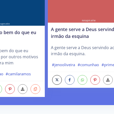
A gente serve a Deus servin
o bem do que eu
irmão da esquina
A gente serve a Deus servindo a
 bem do que eu
irmão da esquina.
a por outros motivos
 pra mim
#jenooliveira
#comunhao
#prime
ao
#camilaramos