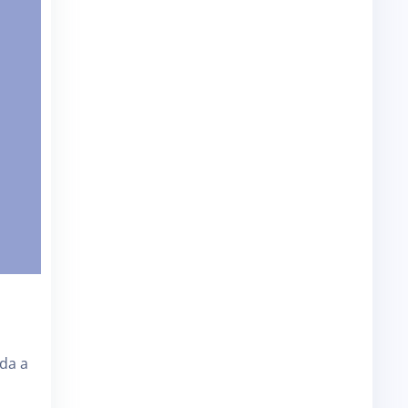
o
da a