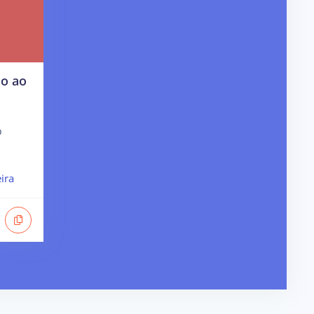
do ao
o
ira