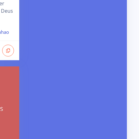
er
a Deus
nhao