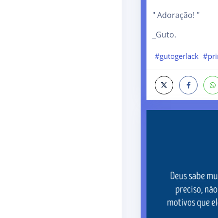
" Adoração! "
_Guto.
#gutogerlack
#pr