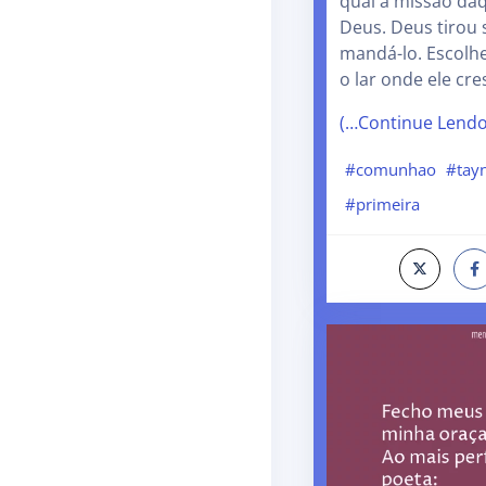
qual a missão da
Deus. Deus tirou 
mandá-lo. Escolhe
o lar onde ele cr
(…Continue Lend
#comunhao
#tayn
#primeira