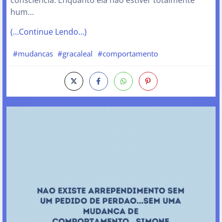
consciência. Enquanto ela não estiver totalmente
hum…
(…Continue Lendo…)
#mudancas
#gracaleal
#comportamento