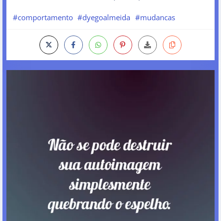
#comportamento
#dyegoalmeida
#mudancas