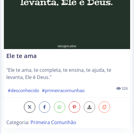
Ele te ama
"Ele te ama, te completa, te ensina, te ajuda, te
levanta, Ele é Deus."
326
#desconhecido
#primeiracomunhao
Categoria:
Primeira Comunhão