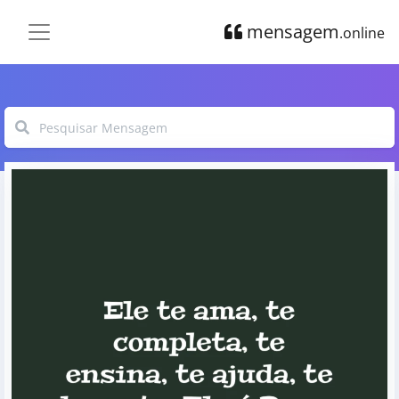
mensagem
.online