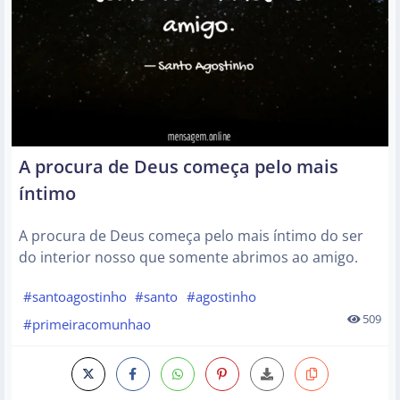
A procura de Deus começa pelo mais
íntimo
A procura de Deus começa pelo mais íntimo do ser
do interior nosso que somente abrimos ao amigo.
#santoagostinho
#santo
#agostinho
509
#primeiracomunhao