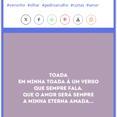
#versinho
#olhar
#pedroarcafra
#curtas
#amor