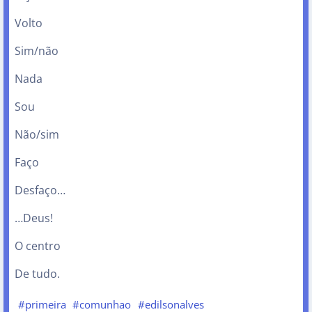
Volto
Sim/não
Nada
Sou
Não/sim
Faço
Desfaço…
…Deus!
O centro
De tudo.
#primeira
#comunhao
#edilsonalves