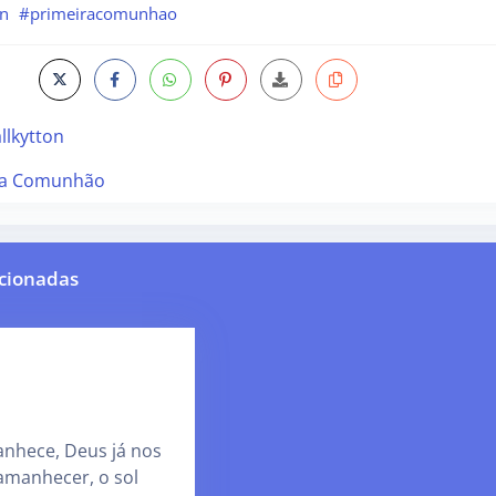
on
#primeiracomunhao
llkytton
ra Comunhão
cionadas
nhece, Deus já nos
amanhecer, o sol