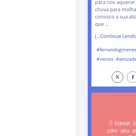
para nos aquecer,
chuva para molhar
conosco a sua ali
que …
(…Continue Lend
#fernandogimene
#versos
#amizad