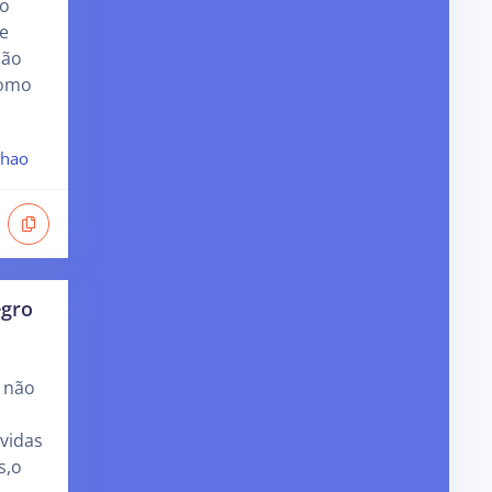
do
e
não
como
hao
egro
 não
 vidas
s,o