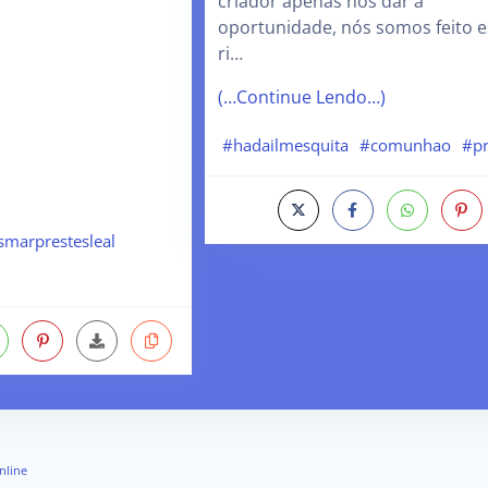
criador apenas nos dar a
oportunidade, nós somos feito e
ri…
(…Continue Lendo…)
#hadailmesquita
#comunhao
#pr
smarprestesleal
nline