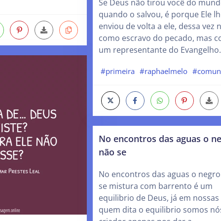
Se Deus não tirou você do mun
quando o salvou, é porque Ele lh
enviou de volta a ele, dessa vez 
como escravo do pecado, mas 
um representante do Evangelho.
#primeira
#raphaelmelo
#comun
No encontros das aguas o n
não se
No encontros das aguas o negro
se mistura com barrento é um
equilibrio de Deus, já em nossas
quem dita o equilibrio somos nó