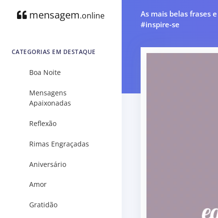
mensagem
As mais belas frases 
.online
#inspire-se
CATEGORIAS EM DESTAQUE
Boa Noite
Mensagens
Apaixonadas
Reflexão
Rimas Engraçadas
Aniversário
Amor
Gratidão