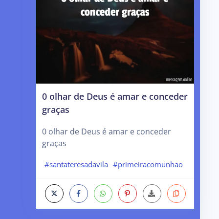
0 olhar de Deus é amar e conceder
graças
0 olhar de Deus é amar e conceder
graças
#santateresadavila
#primeiracomunhao