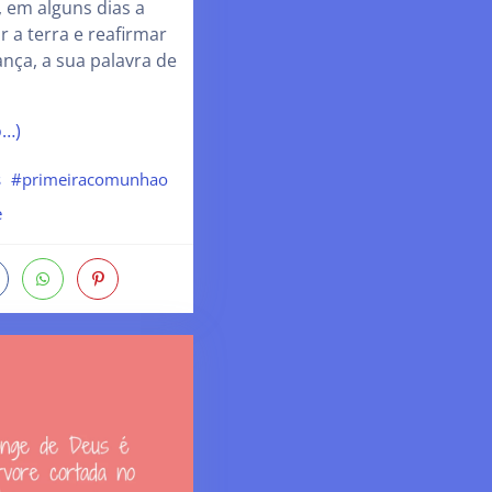
 em alguns dias a
 a terra e reafirmar
ança, a sua palavra de
o…)
s
#primeiracomunhao
e