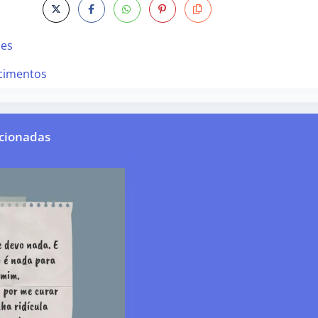
des
cimentos
cionadas