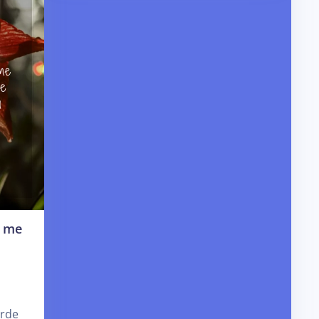
r me
orde