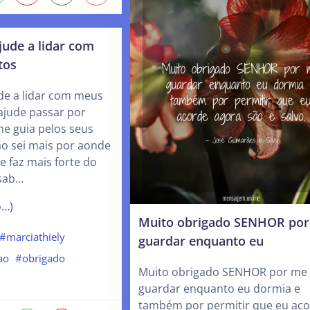
ude a lidar com
tos
e a lidar com meus
ajude passar por
me guia pelos seus
ão sei mais por aonde
me faz mais forte do
sab…
o…)
Muito obrigado SENHOR po
#marciathiely
guardar enquanto eu
ao
#obrigado
Muito obrigado SENHOR por me
guardar enquanto eu dormia e
também por permitir que eu ac