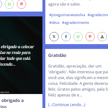
agora são e salvo.
#joseguimaraesesilva
#agradecim
#deus
#agradecimento
Gratidão
Gratidão, apreciação, dar um
'obrigado'. Não interessa que pa
você use, elas significam a mes
coisa. Felicidade. A gente deveria
feliz. Gratos pelos amigos, pela f
Feliz apenas de e…
 obrigado a
(…Continue Lendo…)
iso