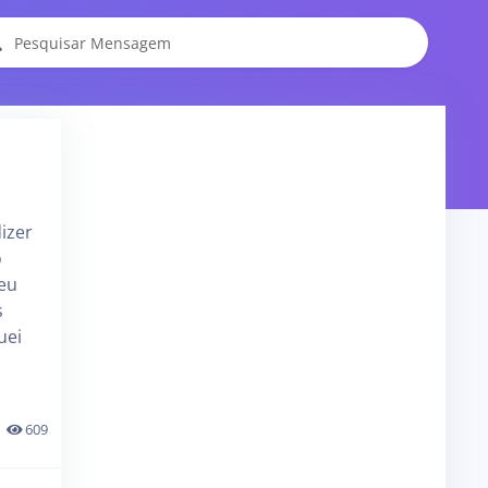
izer
o
 eu
s
uei
609