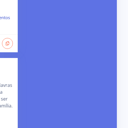
entos
lavras
ma
 ser
amília.