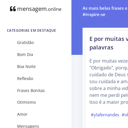
mensagem
As mais belas frases 
.online
#inspire-se
CATEGORIAS EM DESTAQUE
E por muitas 
Gratidão
palavras
Bom Dia
E por muitas veze
Boa Noite
"Obrigado", porqu
cuidado de Deus s
Reflexão
sou cuidada e ama
sobre a minha vid
Frases Bonitas
nem me perdi pel
Isso é a maior pr
Otimismo
Amor
#ylafernandes
#o
Mensagens