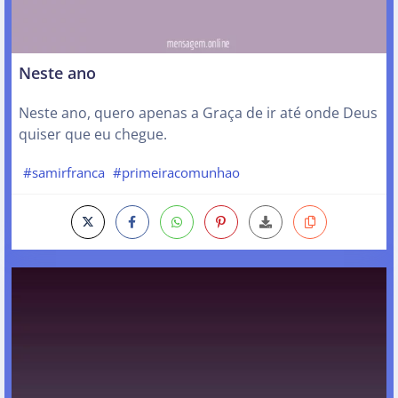
Neste ano
Neste ano, quero apenas a Graça de ir até onde Deus
quiser que eu chegue.
#samirfranca
#primeiracomunhao