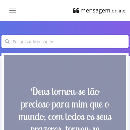
mensagem
.online