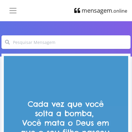
mensagem
.online