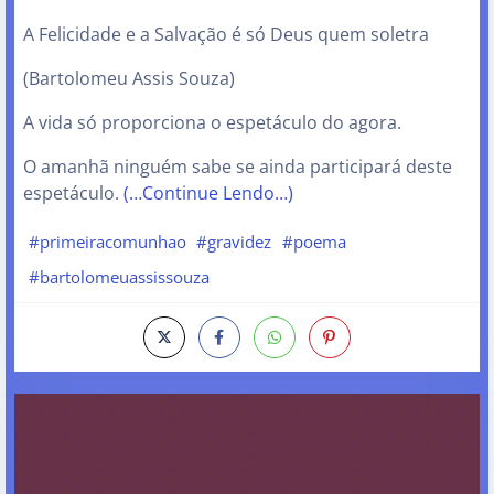
A Felicidade e a Salvação é só Deus quem soletra
(Bartolomeu Assis Souza)
A vida só proporciona o espetáculo do agora.
O amanhã ninguém sabe se ainda participará deste
espetáculo.
(…Continue Lendo…)
#primeiracomunhao
#gravidez
#poema
#bartolomeuassissouza