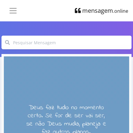
mensagem
.online