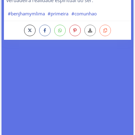
verdadeira realidade espiritual do ser.
#benjhamymlima
#primeira
#comunhao