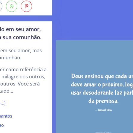
rio em seu amor,
m sua comunhão.
o em seu amor, mas
comunhão.
er como referência a
o milagre dos outros,
 outros. Você será
tado…
o…)
santos
ao