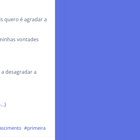
s quero é agradar a
 minhas vontades
r a desagradar a
o…)
ascimento
#primeira