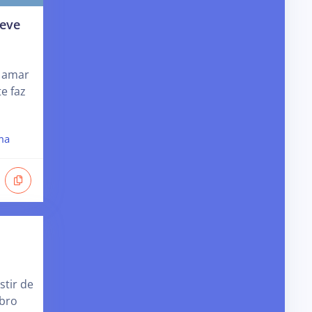
deve
 amar
e faz
ma
stir de
bro