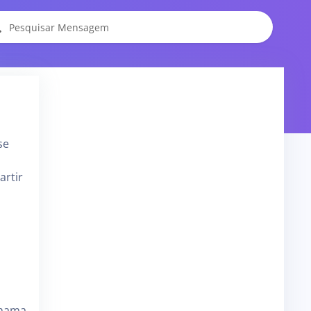
se
artir
chama