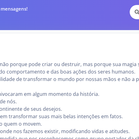
e mensagens!
não porque pode criar ou destruir, mas porque sua magia 
 do comportamento e das boas ações dos seres humanos.
ilidade de transformar o mundo por nossas mãos e não a p
uivocaram em algum momento da história.
de nós.
ontinente de seus desejos.
m transformar suas mais belas intenções em fatos.
ão quem o movem.
 onde nos fazemos existir, modificando vidas e atitudes.
 à medida que nos reconhecemos como grupo portador da 