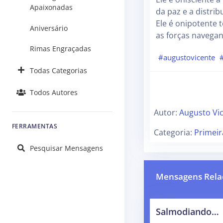
Apaixonadas
da paz e a distri
Ele é onipotente
Aniversário
as forças navega
Rimas Engraçadas
#augustovicente
Todas Categorias
Todos Autores
Autor:
Augusto Vi
FERRAMENTAS
Categoria:
Primei
Pesquisar Mensagens
Mensagens Rela
Salmodiando…