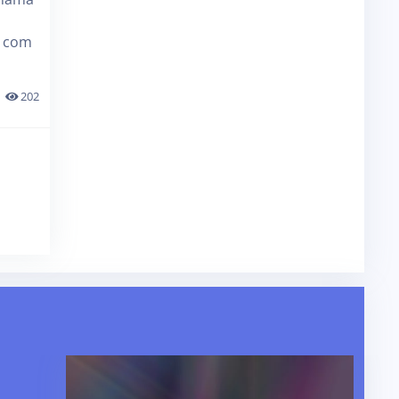
, com
202