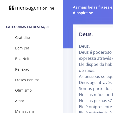
mensagem
As mais belas frases 
.online
#inspire-se
CATEGORIAS EM DESTAQUE
Deus,
Gratidão
Deus,
Bom Dia
Deus é poderoso 
expressa através
Boa Noite
Ele dispõe da hab
Reflexão
de raios.
As pessoas se eq
Frases Bonitas
Deus age através 
Somos parte do c
Otimismo
Nossas mãos pode
Nossas pernas s
Amor
Ele é onipresente
Mensagens
Ele é onisciente