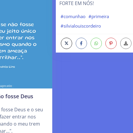
FORTE EM NÓS!
#comunhao
#primeira
#silvialouiscordeiro
ão fosse Deus
 fosse Deus e o seu
 fazer entrar nos
uando o meu trem
har…".