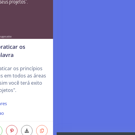
raticar os
alavra
aticar os princípios
us em todos as áreas
sim você terá exito
jetos".
res
ao