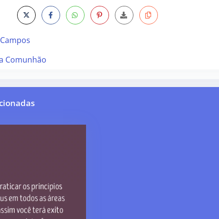
 Campos
ra Comunhão
cionadas