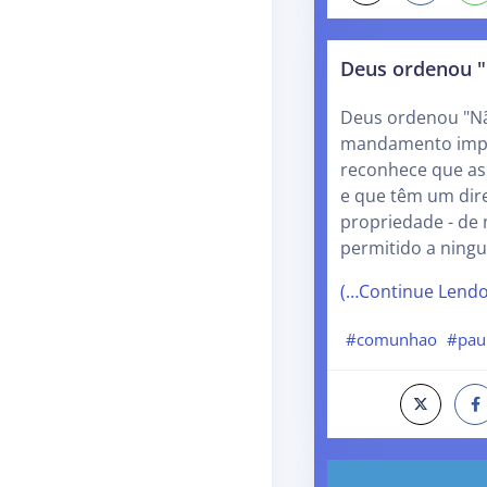
Deus ordenou "
Deus ordenou "Nã
mandamento impl
reconhece que as
e que têm um dire
propriedade - de
permitido a ning
(…Continue Lend
#comunhao
#pau