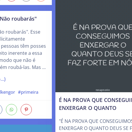
Não roubarás"
o roubarás". Esse
icitamente
 pessoas têm posses
ito inerente a essa
 modo que não é
uém roubá-las. Mas …
o…)
lkengor
#primeira
É NA PROVA QUE CONSEGU
ENXERGAR O QUANTO
"É NA PROVA QUE CONSEGUIMO
ENXERGAR O QUANTO DEUS SE 