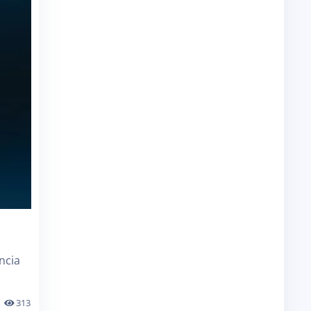
ncia
313