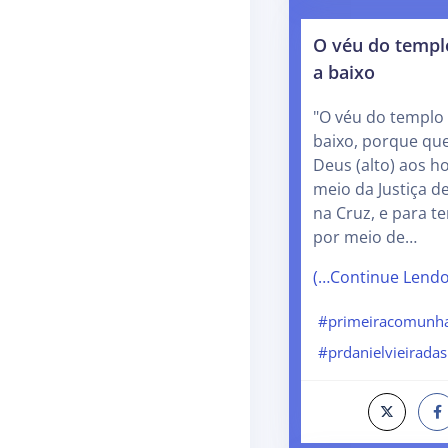
O véu do templo
a baixo
"O véu do templo 
baixo, porque que
Deus (alto) aos h
meio da Justiça de
na Cruz, e para t
por meio de…
(…Continue Lend
#primeiracomunh
#prdanielvieiradas