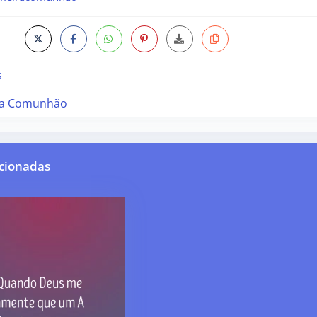
s
ra Comunhão
cionadas