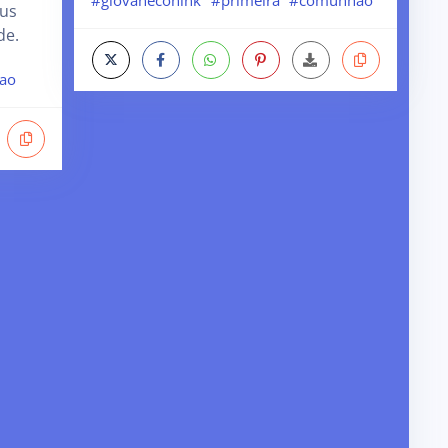
eus
de.
ao