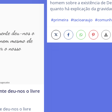
homem sobre a existência de D
quanto há explicação da gravida
#primeira
#tacioaraujo
#comunh
te deu-nos o livre
 deu-nos o livre