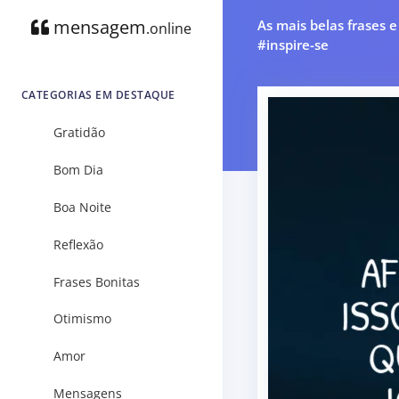
mensagem
As mais belas frases 
.online
#inspire-se
CATEGORIAS EM DESTAQUE
Gratidão
Bom Dia
Boa Noite
Reflexão
Frases Bonitas
Otimismo
Amor
Mensagens