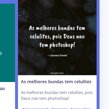
As melhores bundas tem celulites
 ao
As melhores bundas tem celulites, pois
Deus nao tem photoshop!
#giovaneconink
#primeira
#comunhao