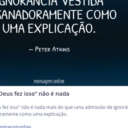
Deus fez isso” não é nada
s fez isso” não é nada mais do que uma admissão de ignorâ
ramente como uma explicação.
imeiracomunhao