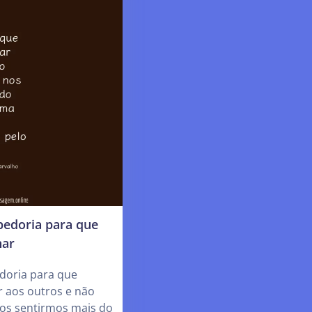
bedoria para que
nar
doria para que
 aos outros e não
os sentirmos mais do