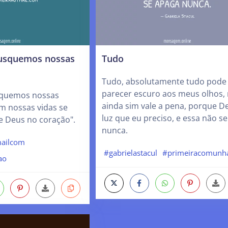
busquemos nossas
Tudo
Tudo, absolutamente tudo pode
parecer escuro aos meus olhos,
squemos nossas
ainda sim vale a pena, porque D
m nossas vidas se
luz que eu preciso, e essa não s
e Deus no coração".
nunca.
mailcom
#gabrielastacul
#primeiracomunh
ao