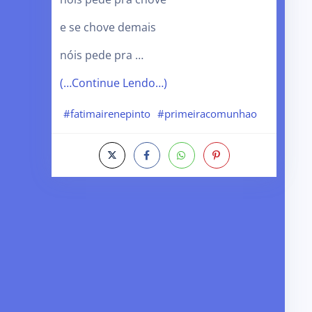
e se chove demais
nóis pede pra …
(…Continue Lendo…)
#fatimairenepinto
#primeiracomunhao