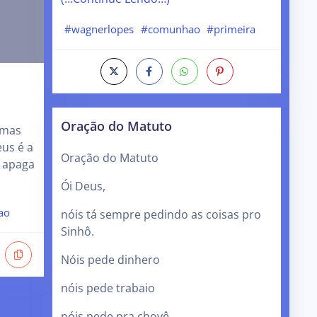
#wagnerlopes
#comunhao
#primeira
Oração do Matuto
 mas
eus é a
Oração do Matuto
e apaga
Ói Deus,
ao
nóis tá sempre pedindo as coisas pro
Sinhô.
Nóis pede dinhero
nóis pede trabaio
nóis pede pra chovê