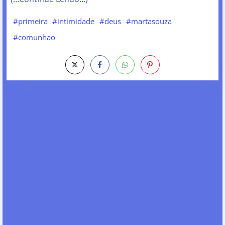
#primeira
#intimidade
#deus
#martasouza
#comunhao