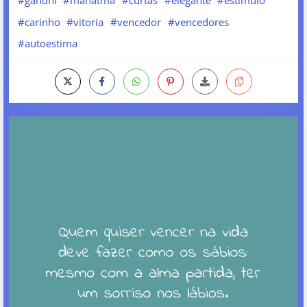
#carinho
#vitoria
#vencedor
#vencedores
#autoestima