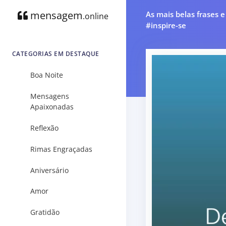
mensagem
As mais belas frases 
.online
#inspire-se
CATEGORIAS EM DESTAQUE
Boa Noite
Mensagens
Apaixonadas
Reflexão
Rimas Engraçadas
Aniversário
Amor
Gratidão