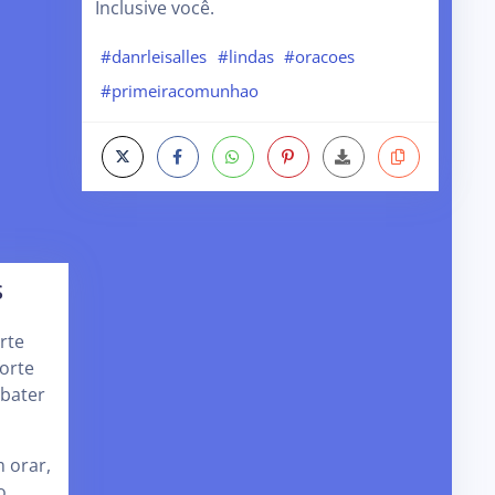
Inclusive você.
#danrleisalles
#lindas
#oracoes
#primeiracomunhao
S
rte
orte
bater
m orar,
o,…