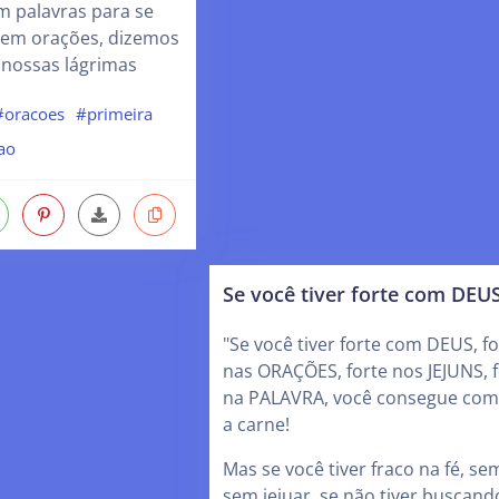
m palavras para se
 em orações, dizemos
 nossas lágrimas
#oracoes
#primeira
ao
Se você tiver forte com DEU
"Se você tiver forte com DEUS, fo
nas ORAÇÕES, forte nos JEJUNS, f
na PALAVRA, você consegue com
a carne!
Mas se você tiver fraco na fé, se
sem jejuar, se não tiver buscand