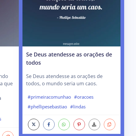
Se Deus atendesse as orações de
todos
undo
Se Deus atendesse as orações de
da que
todos, o mundo seria um caos.
#primeiracomunhao
#oracoes
a
#phellipesebastiao
#lindas
s