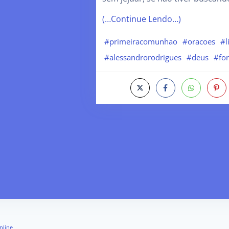
(…Continue Lendo…)
#primeiracomunhao
#oracoes
#l
#alessandrorodrigues
#deus
#for
nline