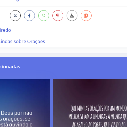
iredo
Lindas sobre Orações
cionadas