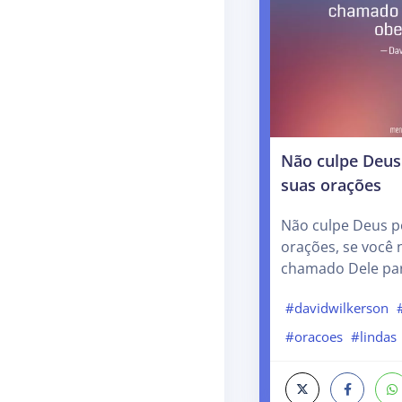
Não culpe Deus
suas orações
Não culpe Deus p
orações, se você 
chamado Dele par
#davidwilkerson
#oracoes
#lindas