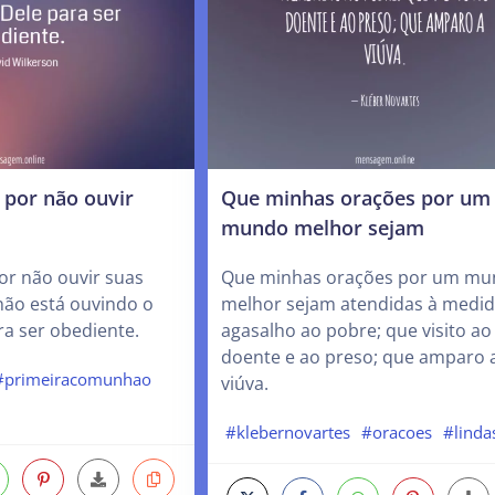
 por não ouvir
Que minhas orações por um
mundo melhor sejam
or não ouvir suas
Que minhas orações por um m
não está ouvindo o
melhor sejam atendidas à medi
a ser obediente.
agasalho ao pobre; que visito ao
doente e ao preso; que amparo 
#primeiracomunhao
viúva.
#klebernovartes
#oracoes
#linda