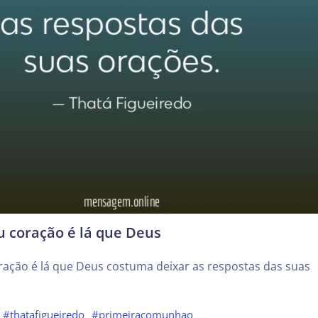
 coração é lá que Deus
ração é lá que Deus costuma deixar as respostas das suas
#thatafigueiredo
#primeiracomunhao