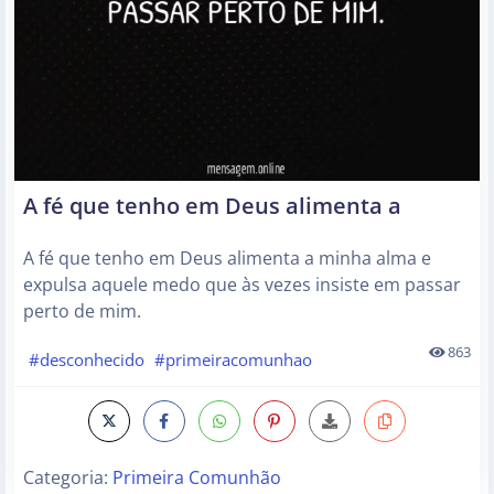
A fé que tenho em Deus alimenta a
A fé que tenho em Deus alimenta a minha alma e
expulsa aquele medo que às vezes insiste em passar
perto de mim.
863
#desconhecido
#primeiracomunhao
Categoria:
Primeira Comunhão