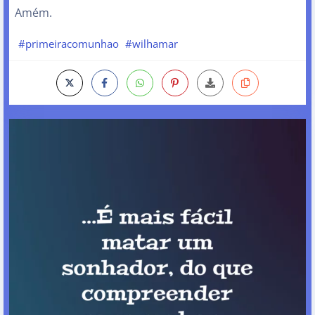
Amém.
#primeiracomunhao
#wilhamar