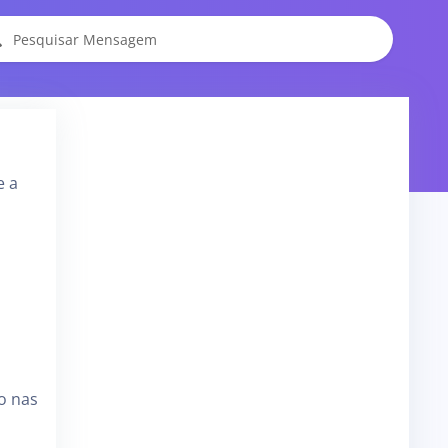
e a
do nas