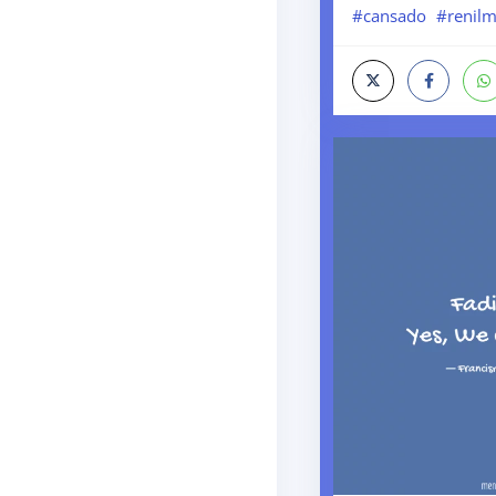
#cansado
#renil