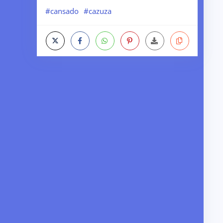
#cansado
#cazuza