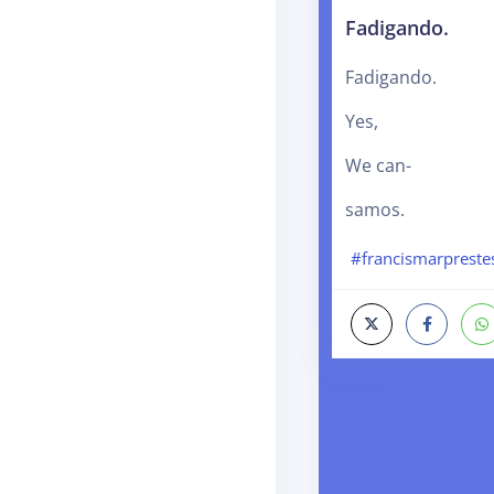
Fadigando.
Fadigando.
Yes,
We can-
samos.
#francismarprestes