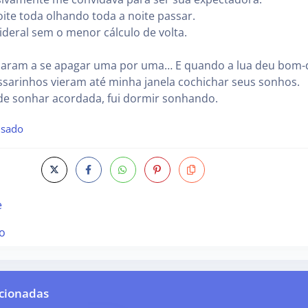
oite toda olhando toda a noite passar.
sideral sem o menor cálculo de volta.
çaram a se apagar uma por uma… E quando a lua deu bom-
ssarinhos vieram até minha janela cochichar seus sonhos.
de sonhar acordada, fui dormir sonhando.
nsado
e
o
cionadas