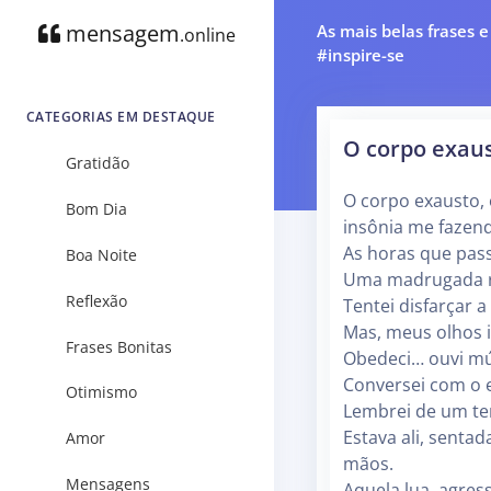
mensagem
As mais belas frases 
.online
#inspire-se
CATEGORIAS EM DESTAQUE
O corpo exau
Gratidão
O corpo exausto,
Bom Dia
insônia me fazend
As horas que pas
Boa Noite
Uma madrugada re
Reflexão
Tentei disfarçar 
Mas, meus olhos 
Frases Bonitas
Obedeci… ouvi mús
Conversei com o e
Otimismo
Lembrei de um t
Estava ali, senta
Amor
mãos.
Mensagens
Aquela lua, agres