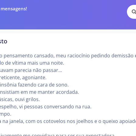
e mensagens!
sto
 o pensamento cansado, meu raciocínio pedindo demissão 
o de vítima mais uma noite.
savam parecia não passar…
ticente, agoniante.
a insônia fazendo cara de sono.
insistiam em me manter acordada.
icas, ouvi grilos.
spelho, vi pessoas conversando na rua.
empo.
da na janela, com os cotovelos nos joelhos e o queixo apoia
sivamente me convidava para ser sua expectadora.