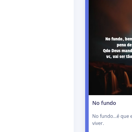
No fundo
No fundo…é que e
viver.