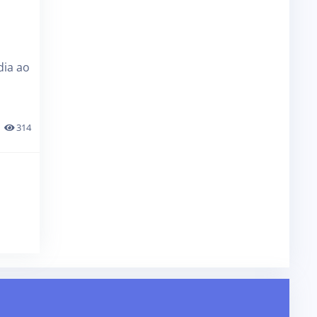
dia ao
314