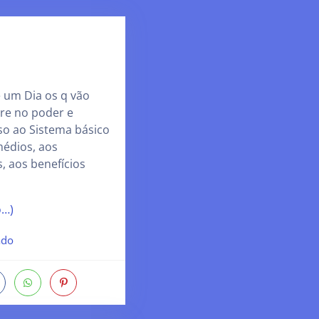
 um Dia os q vão
tre no poder e
so ao Sistema básico
médios, aos
, aos benefícios
o…)
ado