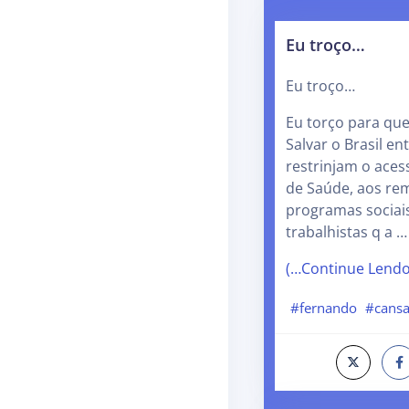
Eu troço…
Eu troço…
Eu torço para que
Salvar o Brasil en
restrinjam o aces
de Saúde, aos re
programas sociais
trabalhistas q a …
(…Continue Lend
#fernando
#cans