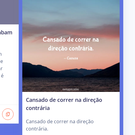
cabam
m
de
ar
 é
Cansado de correr na direção
contrária
Cansado de correr na direção
contrária.