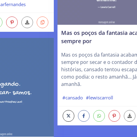
marfernandes
Mas os poços da fantasia a
sempre por
Mas os poços da fantasia acaba
sempre por secar e o contador 
histórias, cansado tentou escap
como podia: o resto amanhã… Já
amanhã.
#cansado
#lewiscarroll