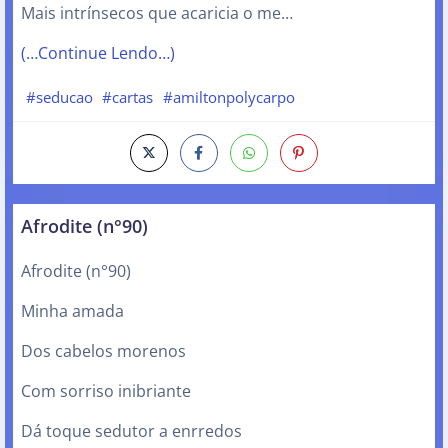
Mais intrínsecos que acaricia o me…
(…Continue Lendo…)
#seducao
#cartas
#amiltonpolycarpo
Afrodite (n°90)
Afrodite (n°90)
Minha amada
Dos cabelos morenos
Com sorriso inibriante
Dá toque sedutor a enrredos