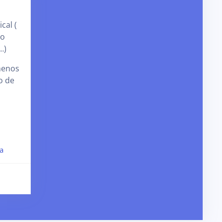
cal (
ão
…)
menos
o de
ia