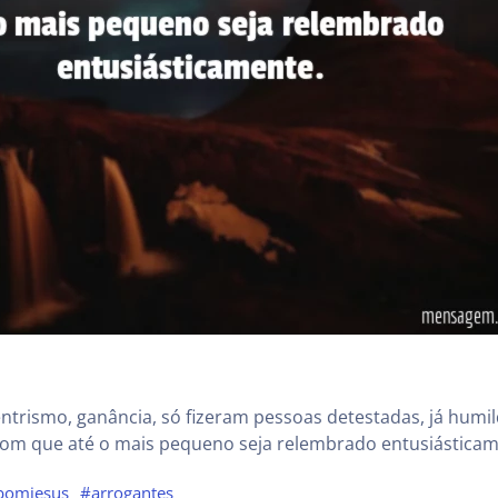
ntrismo, ganância, só fizeram pessoas detestadas, já humi
om que até o mais pequeno seja relembrado entusiásticam
bomjesus
#arrogantes