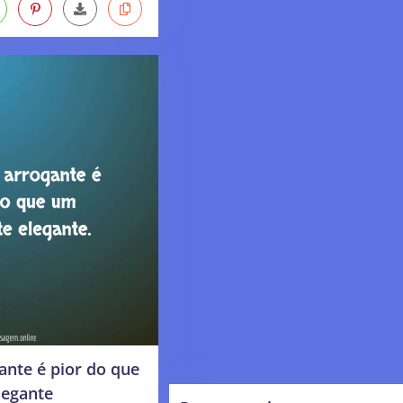
ante é pior do que
legante