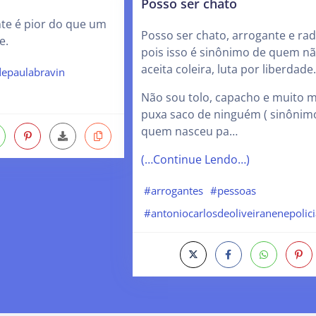
Posso ser chato
te é pior do que um
Posso ser chato, arrogante e radi
e.
pois isso é sinônimo de quem n
aceita coleira, luta por liberdade
epaulabravin
Não sou tolo, capacho e muito 
puxa saco de ninguém ( sinônim
quem nasceu pa…
(…Continue Lendo…)
#arrogantes
#pessoas
#antoniocarlosdeoliveiranenepolic