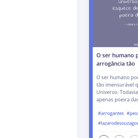
O ser humano p
arrogância tão
O ser humano pod
tão imensurável 
Universo. Todavia
apenas poeira das
#arrogantes
#pes
#lazarodesouzag