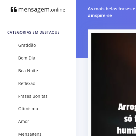
mensagem
As mais belas frases 
.online
#inspire-se
CATEGORIAS EM DESTAQUE
Gratidão
Bom Dia
Boa Noite
Reflexão
Frases Bonitas
Otimismo
Amor
Mensagens