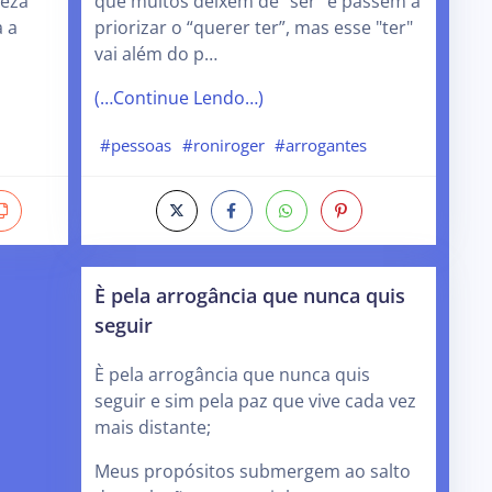
leza
que muitos deixem de “ser” e passem a
a a
priorizar o “querer ter”, mas esse "ter"
vai além do p…
(…Continue Lendo…)
#pessoas
#roniroger
#arrogantes
È pela arrogância que nunca quis
seguir
È pela arrogância que nunca quis
seguir e sim pela paz que vive cada vez
mais distante;
Meus propósitos submergem ao salto