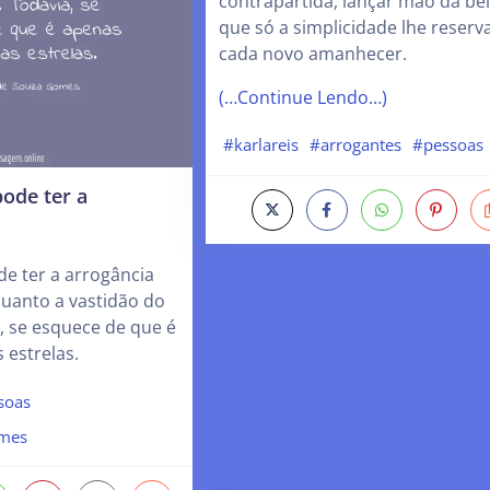
contrapartida, lançar mão da be
que só a simplicidade lhe reserv
cada novo amanhecer.
(…Continue Lendo…)
#karlareis
#arrogantes
#pessoas
ode ter a
e ter a arrogância
quanto a vastidão do
, se esquece de que é
 estrelas.
soas
omes