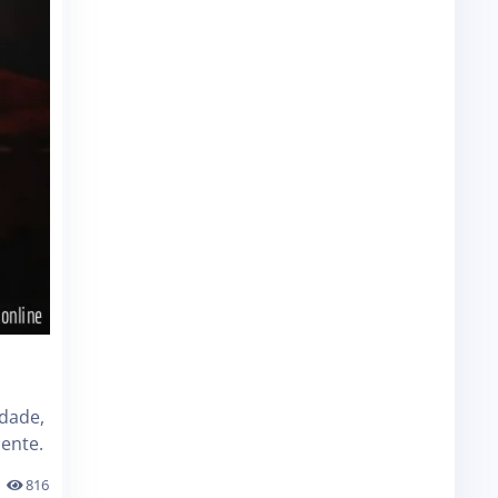
ldade,
ente.
816