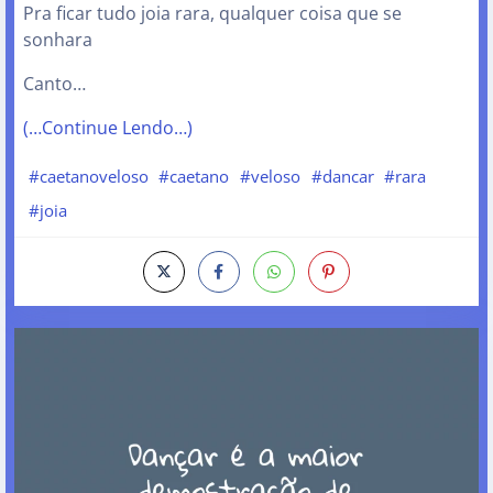
Pra ficar tudo joia rara, qualquer coisa que se
sonhara
Canto…
(…Continue Lendo…)
#caetanoveloso
#caetano
#veloso
#dancar
#rara
#joia