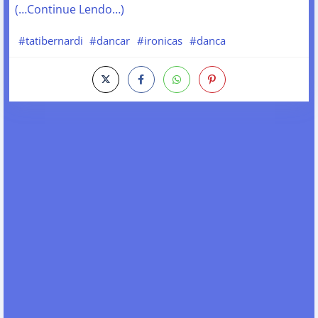
(…Continue Lendo…)
#tatibernardi
#dancar
#ironicas
#danca